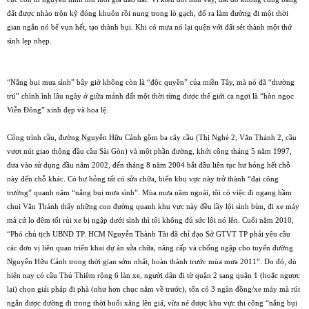
đất được nhào trộn kỹ đóng khuôn rồi nung trong lò gạch, đổ ra làm đường đi một thời
gian ngắn nó bể vụn hết, tạo thành bụi. Khi có mưa nó lại quện với đất sét thành một thứ
sình lẹp nhẹp.
“Nắng bụi mưa sình” bây giờ không còn là “độc quyền” của miền Tây, mà nó đã “thường
trú” chình ình lâu ngày ở giữa mảnh đất một thời từng được thế giới ca ngợi là “hòn ngọc
Viễn Ðông” xinh đẹp và hoa lệ.
Công trình cầu, đường Nguyễn Hữu Cảnh gồm ba cây cầu (Thị Nghè 2, Văn Thánh 2, cầu
vượt nút giao thông đầu cầu Sài Gòn) và một phần đường, khởi công tháng 5 năm 1997,
đưa vào sử dụng đầu năm 2002, đến tháng 8 năm 2004 bắt đầu liên tục hư hỏng hết chỗ
này đến chỗ khác. Có hư hỏng tất có sửa chữa, biến khu vực này trở thành “đại công
trường” quanh năm “nắng bụi mưa sình”. Mùa mưa năm ngoái, tôi có việc đi ngang hầm
chui Văn Thánh thấy những con đường quanh khu vực này đều lầy lội sình bùn, đi xe máy
mà cứ lo đêm tối rủi xe bị ngập dưới sình thì tôi không đủ sức lôi nó lên. Cuối năm 2010,
“Phó chủ tịch UBND TP. HCM Nguyễn Thành Tài đã chỉ đạo Sở GTVT TP phải yêu cầu
các đơn vị liên quan triển khai dự án sửa chữa, nâng cấp và chống ngập cho tuyến đường
Nguyễn Hữu Cảnh trong thời gian sớm nhất, hoàn thành trước mùa mưa 2011”. Do đó, dù
hiện nay có cầu Thủ Thiêm rộng 6 làn xe, người dân đi từ quận 2 sang quận 1 (hoặc ngược
lại) chọn giải pháp đi phà (như hơn chục năm về trước), tốn có 3 ngàn đồng/xe máy mà rút
ngắn được đường đi trong thời buổi xăng lên giá, vừa né được khu vực thi công “nắng bụi