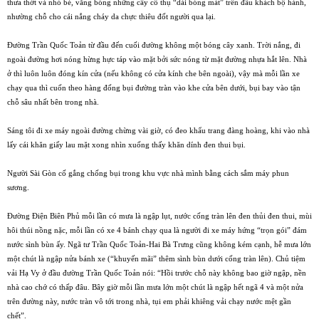
thưa thớt và nhỏ bé, vắng bóng những cây cổ thụ “dài bóng mát” trên đầu khách bộ hành,
nhường chỗ cho cái nắng cháy da chực thiêu đốt người qua lại.
Ðường Trần Quốc Toản từ đầu đến cuối đường không một bóng cây xanh. Trời nắng, đi
ngoài đường hơi nóng hừng hực táp vào mặt bởi sức nóng từ mặt đường nhựa hắt lên. Nhà
ở thì luôn luôn đóng kín cửa (nếu không có cửa kính che bên ngoài), vậy mà mỗi lần xe
chạy qua thì cuốn theo hàng đống bụi đường tràn vào khe cửa bên dưới, bụi bay vào tận
chỗ sâu nhất bên trong nhà.
Sáng tôi đi xe máy ngoài đường chừng vài giờ, có đeo khẩu trang đàng hoàng, khi vào nhà
lấy cái khăn giấy lau mặt xong nhìn xuống thấy khăn dính đen thui bụi.
Người Sài Gòn cố gắng chống bụi trong khu vực nhà mình bằng cách sắm máy phun
sương.
Ðường Ðiện Biên Phủ mỗi lần có mưa là ngập lụt, nước cống tràn lên đen thủi đen thui, mùi
hôi thúi nồng nặc, mỗi lần có xe 4 bánh chạy qua là người đi xe máy hứng “trọn gói” đám
nước sình bùn ấy. Ngã tư Trần Quốc Toản-Hai Bà Trưng cũng không kém cạnh, hễ mưa lớn
một chút là ngập nửa bánh xe (“khuyến mãi” thêm sình bùn dưới cống tràn lên). Chủ tiệm
vải Hạ Vy ở đầu đường Trần Quốc Toản nói: “Hồi trước chỗ này không bao giờ ngập, nền
nhà cao chớ có thấp đâu. Bây giờ mỗi lần mưa lớn một chút là ngập hết ngã 4 và một nửa
trên đường này, nước tràn vô tới trong nhà, tụi em phải khiêng vải chạy nước mệt gần
chết”.