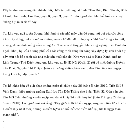
Ðây là khu vực trung tâm thành phố, chớ các quận ngoại ô như Thủ Ðức, Bình Thạnh, Bình
Chánh, Tân Bình, Tân Phú, quận 8, quận 9, quận 7... thì người dân khổ hết biết vì cái sự
“nắng bụi mưa sình” này.
Tại khu vực ngã tư An Sương, khói bụi từ các nhà máy gần đó cùng với bụi của các công
trình xây dựng, bụi mịt mù từ những xe tải chở đất, đá... chạy qua “thi đua” tống vào mũi,
miệng, đồ ăn thức uống của con người. “Các con đường gần khu công nghiệp Tân Bình thì
ngoài khói, bụi của đường phố, của các công trình đang thi công xây dựng lại còn khói bụi
đầy mùi hôi bốc ra từ các nhà máy sản xuất gần đó. Khu vực ngã tư Hàng Xanh, ngã tư
Linh Trung (Thủ Ðức) vòng qua khu vực xa lộ Hà Nội (Quận 2) rồi về miệt đường Huỳnh
Tấn Phát, Nguyễn Thị Thập (Quận 7)... cũng không kém cạnh, đâu đâu cũng tràn ngập
trong khói bụi đặc quánh.”
Tại hội thảo bàn về giải pháp chống ngập tổ chức ngày 26 tháng 5 năm 2010, Tiến Sĩ Lê
Vinh Danh- hiệu trưởng trường Ðại Học Tôn Ðức Thắng cho biết: “Hiện Sài Gòn vẫn còn
đến 163 điểm thường xuyên ngập kéo dài ở khắp 24 quận huyện” (Dân Trí ngày 27 tháng
5 năm 2010). Có người nói vui rằng: “Bây giờ có 163 điểm ngập, sang năm tiến tới chỉ còn
1 điểm duy nhất thôi, nhưng là điểm bự vì nó nối hết các điểm nhỏ lại, tức là ngập toàn
thành phố”.
.
.