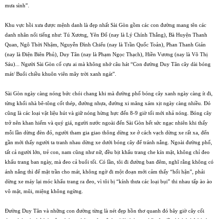
mưa sình”.
Khu vực hồi xưa được mệnh danh là đẹp nhất Sài Gòn gồm các con đường mang tên các
danh nhân nổi tiếng như: Tú Xương, Yên Ðổ (nay là Lý Chính Thắng), Bà Huyện Thanh
Quan, Ngô Thời Nhậm, Nguyễn Ðình Chiểu (nay là Trần Quốc Toản), Phan Thanh Giản
(nay là Ðiện Biên Phủ), Duy Tân (nay là Phạm Ngọc Thạch), Hiền Vương (nay là Võ Thị
Sáu)... Người Sài Gòn cố cựu ai mà không nhớ câu hát “Con đường Duy Tân cây dài bóng
mát/ Buổi chiều khuôn viên mây trời xanh ngát”.
Sài Gòn ngày càng nóng bức chói chang khi mà đường phố bóng cây xanh ngày càng ít đi,
từng khối nhà bê-tông cốt thép, đường nhựa, đường xi măng xám xịt ngày càng nhiều. Ðó
cũng là các loại vật liệu hút và giữ nóng hừng hực đến 8-9 giờ tối mới nhả nóng. Bóng cây
trở nên khan hiếm và quý giá, người nước ngoài đến Sài Gòn hết sức ngạc nhiên khi thấy
mỗi lần dừng đèn đỏ, người tham gia giao thông dừng xe ở cách vạch dừng xe rất xa, đến
gần mới thấy người ta tranh nhau dừng xe dưới bóng cây để tránh nắng. Ngoài đường phố,
tất cả người lớn, trẻ con, nam cũng như nữ, đều bịt khẩu trang che kín mặt, không chỉ đeo
khẩu trang ban ngày, mà đeo cả buổi tối. Có lần, tôi đi đường ban đêm, nghĩ rằng không có
ánh nắng thì để mặt trần cho mát, không ngờ đi một đoạn mới cảm thấy “hối hận”, phải
dừng xe máy lại móc khẩu trang ra đeo, vì tôi bị “kính thưa các loại bụi” thi nhau tấp ào ào
vô mặt, mũi, miệng không ngừng.
Ðường Duy Tân và những con đường từng là nét đẹp hồn thơ quanh đó bây giờ cây cối