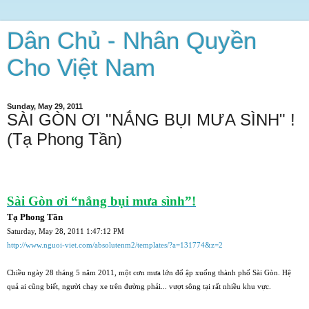
Dân Chủ - Nhân Quyền
Cho Việt Nam
Sunday, May 29, 2011
SÀI GÒN ƠI "NẮNG BỤI MƯA SÌNH" !
(Tạ Phong Tần)
Sài Gòn ơi “nắng bụi mưa sình”!
Tạ Phong Tần
Saturday, May 28, 2011 1:47:12 PM
http://www.nguoi-viet.com/absolutenm2/templates/?a=131774&z=2
Chiều ngày 28 tháng 5 năm 2011, một cơn mưa lớn đổ ập xuống thành phố Sài Gòn. Hệ
quả ai cũng biết, người chạy xe trên đường phải... vượt sông tại rất nhiều khu vực.