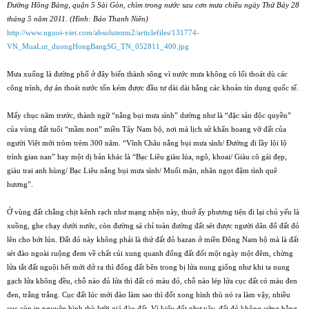
Ðường Hồng Bàng, quận 5 Sài Gòn, chìm trong nước sau cơn mưa chiều ngày Thứ Bảy 28
tháng 5 năm 2011. (Hình: Báo Thanh Niên)
http://www.nguoi-viet.com/absolutenm2/articlefiles/131774-
VN_MuaLut_duongHongBangSG_TN_052811_400.jpg
Mưa xuống là đường phố ở đây biến thành sông vì nước mưa không có lối thoát dù các
công trình, dự án thoát nước tốn kém được đầu tư dài dài bằng các khoản tín dụng quốc tế.
Mấy chục năm trước, thành ngữ “nắng bụi mưa sình” dường như là “đặc sản độc quyền”
của vùng đất tuổi “mầm non” miền Tây Nam bộ, nơi mà lịch sử khẩn hoang vỡ đất của
người Việt mới tròm trèm 300 năm. “Vĩnh Châu nắng bụi mưa sình/ Ðường đi lầy lội lộ
trình gian nan” hay một dị bản khác là “Bạc Liêu giàu lúa, ngô, khoai/ Giàu cô gái đẹp,
giàu trai anh hùng/ Bạc Liêu nắng bụi mưa sình/ Muối mặn, nhãn ngọt đậm tình quê
hương”.
Ở vùng đất chằng chịt kênh rạch như mạng nhện này, thuở ấy phương tiện đi lại chủ yếu là
xuồng, ghe chạy dưới nước, còn đường sá chỉ toàn đường đất sét được người dân đổ đất đỏ
lên cho bớt lún. Ðất đỏ này không phải là thứ đất đỏ bazan ở miền Ðông Nam bộ mà là đất
sét đào ngoài ruộng đem về chất củi xung quanh đống đất đốt một ngày một đêm, chừng
lửa tắt đất nguội hết mới dở ra thì đống đất bên trong bị lửa nung giống như khi ta nung
gạch lửa không đều, chỗ nào đủ lửa thì đất có màu đỏ, chỗ nào lép lửa cục đất có màu đen
đen, trắng trắng. Cục đất lúc mới đào làm sao thì đốt xong hình thù nó ra làm vậy, nhiều
cục còn in nguyên hình thù lưỡi giá đào đất. Vì kiểu đốt như vậy, đất đỏ không cứng bằng