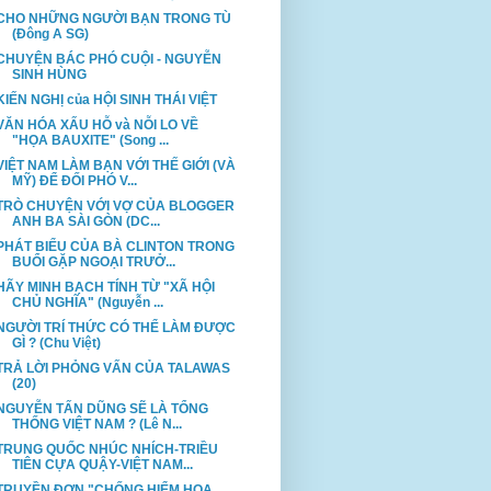
CHO NHỮNG NGƯỜI BẠN TRONG TÙ
(Đông A SG)
CHUYỆN BÁC PHÓ CUỘI - NGUYỄN
SINH HÙNG
KIẾN NGHỊ của HỘI SINH THÁI VIỆT
VĂN HÓA XẤU HỖ và NỖI LO VỀ
"HỌA BAUXITE" (Song ...
VIỆT NAM LÀM BẠN VỚI THẾ GIỚI (VÀ
MỸ) ĐỂ ĐỐI PHÓ V...
TRÒ CHUYỆN VỚI VỢ CỦA BLOGGER
ANH BA SÀI GÒN (DC...
PHÁT BIỂU CỦA BÀ CLINTON TRONG
BUỔI GẶP NGOẠI TRƯỞ...
HÃY MINH BẠCH TÍNH TỪ "XÃ HỘI
CHỦ NGHĨA" (Nguyễn ...
NGƯỜI TRÍ THỨC CÓ THỂ LÀM ĐƯỢC
GÌ ? (Chu Việt)
TRẢ LỜI PHỎNG VẤN CỦA TALAWAS
(20)
NGUYỄN TẤN DŨNG SẼ LÀ TỔNG
THỐNG VIỆT NAM ? (Lê N...
TRUNG QUỐC NHÚC NHÍCH-TRIỀU
TIÊN CỰA QUẬY-VIỆT NAM...
TRUYỀN ĐƠN "CHỐNG HIỂM HỌA