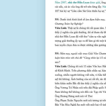
Năm 2007,
nhà thơ Hữu Loan
được giải
, ông
cái xấu, cái ác của ông đã trở nên lừng lẫy.
Nă
187 bài ký sự “Lẩm cẩm Sài Gòn thiên hạ sự,” 
NV:
Trước tình hình kinh tế ảm đạm hiện nay,
Chương Toàn Sự Nghiệp?
Viên Linh:
Thật sự là chúng tôi rất quan tâm
thấy ý nghĩa của giải thưởng, thì sẽ tham dự
nhà thơ Hữu Loan đã viết thư “cảm tạ văn ngh
tượng giải thưởng ấy tạo ra để làm gì thì một
ban tuyển chọn đưa ra được những tấm gương 
NV:
Năm nay, ngoài việc trao Giải Văn Chươ
luận bàn tròn với chủ đề “Cùng nhìn lại 15 n
sao?
Viên Linh:
Chúng tôi nói 15 năm Văn học Hải
sử Khởi Hành. Trên phương diện nhân sự, hàn
xuống, nhiều người không viết nữa, vì hầu hế
sự] thì không. Ảnh hưởng của nó rất tốt, tác 
biên khảo miền Bắc đã tìm thấy ý nghĩa của n
Ông Vương Trí Nhàn nói trên đài Pháp quốc 
Nam không thể không nói đến các Tạp chí Vă
Ông Hoàng Hưng mới nói về Thơ.
Ông Phạm Xuân Nguyên mới nói tương tự trên
Báo Văn Hóa Nghệ An mới viết một bai về ti