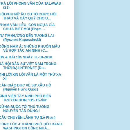
TRẢ LỜI PHỎNG VẤN CỦA TALAWAS
(21)
HỘI PHỤ NỮ ÂU CƠ TỔ CHỨC HỘI
THẢO VÀ GÂY QUỸ CHO U...
PHẠM VĂN LIỄU: CON NGỰA GÌA
CHƯA BIẾT MỎI (Phạm ...
TỰ TÌM ĐƯỜNG ĐẾN TƯƠNG LAI
(Ryszard Kapuscinski)
ĐÔNG NAM Á: NHỮNG KHUÔN MẪU
VỀ HỢP TÁC AN NINH (C...
TIN & BÀI của NGÀY 31-10-2010
XÃ HỘI DÂN SỰ VIỆT NAM TRONG
THỜI ĐẠI INTERNET (Đo...
KHI LỜI XIN LỖI VẪN LÀ MỘT THỨ XA
XỈ
CẦN GIÁO DỤC VỀ SỰ XẤU HỖ
(Nguyễn Hưng Quốc)
SINH VIÊN TÂY NINH PHỔ BIẾN
TRUYỀN ĐƠN "HS-TS-VN"
ĐỪNG BUỘC TỘI THỦ TƯỚNG
NGUYỄN TẤN DŨNG !
CÂU CHUYỆN LÃNH TỤ (Lê Phan)
CÙNG LÚC 4 THÀNH PHỐ TIỂU BANG
WASHINGTON CÔNG NHẬ...