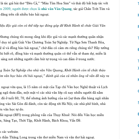
 là tác giả bài thơ “Ðèo Cả,” “Màu Tím Hoa Sim” và thái độ bất hợp tác với
m 2009, người được chọn là
nhà văn Văn Quang
,
tác giả Chân Trời Tím và
đăng trên rất nhiều báo hải ngoại.
 liệu độc giả còn có thể tiếp tục đóng góp để Khởi Hành tổ chức Giải Văn
. Nhưng chúng tôi mong rằng khi độc giả và các mạnh thường quân nhận
 để duy trì giải Giải Văn Chương Toàn Sự Nghiệp. Từ Nga Sơn Thanh Hóa,
ệ sĩ và đồng bào hải ngoại,” chứ đâu có cảm ơn riêng chúng tôi? Hãy tưởng
 khi biết rõ, đồng bào và mạnh thường quân có thể vẫn sẽ tham dự, miễn là
sáng nơi những người cầm bút tự trọng và can đảm ở trong nước.
ng Toàn Sự Nghiệp cho nhà văn Văn Quang, Khởi Hành còn tổ chức thảo
ăm văn học báo chí hải ngoại,” đánh giá của cá nhân ông về vấn đề này ra
 ngoại vừa qua, là 15 năm có mặt của Tạp chí Văn học Nghệ thuật và Lịch
g ngũ thưa dần, một mặt vì các nhà văn lớp cũ nay nhiều người đã nằm
t đã ở tuổi 60, 70, thế nhưng ảnh hưởng của nó [sự thưa dần hàng ngũ nhân
động vào Sài Gòn đã đành, còn tác động tới Hà Nội; các nhà phê bình, nhà
ền văn học tự do.
Hải ngoại (RFI) trong phỏng vấn của Thụy Khuê: Nói đến Văn học miền
n, Sáng Tạo, Thời Tập, Khởi Hành, Bách Khoa, Vấn Ðề.
 các website.
nh thần Thăng Long trong văn thơ miền
Nam
và văn thơ hải ngoại.