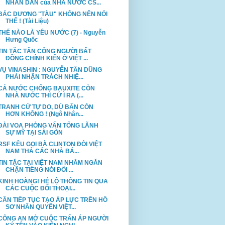
NHÂN DÂN của NHÀ NƯỚC CS...
BÁC DƯƠNG "TÀU" KHÔNG NÊN NÓI
THẾ ! (Tài Liệu)
THẾ NÀO LÀ YÊU NƯỚC (7) - Nguyễn
Hưng Quốc
TIN TẶC TẤN CÔNG NGƯỜI BẤT
ĐỒNG CHÍNH KIẾN Ở VIỆT ...
VỤ VINASHIN : NGUYỄN TẤN DŨNG
PHẢI NHẬN TRÁCH NHIỆ...
CẢ NƯỚC CHỐNG BAUXITE CÒN
NHÀ NƯỚC THÌ CỨ Ì RA (...
TRANH CỬ TỰ DO, DÙ BẨN CÒN
HƠN KHÔNG ! (Ngô Nhân...
ĐÀI VOA PHỎNG VẤN TỔNG LÃNH
SỰ MỸ TẠI SÀI GÒN
RSF KÊU GỌI BÀ CLINTON ĐÒI VIỆT
NAM THẢ CÁC NHÀ BÁ...
TIN TẶC TẠI VIỆT NAM NHẰM NGĂN
CHẬN TIẾNG NÓI ĐỐI ...
KINH HOÀNG! HÉ LỘ THÔNG TIN QUA
CÁC CUỘC ĐỐI THOẠI...
CẦN TIẾP TỤC TẠO ÁP LỰC TRÊN HỒ
SƠ NHÂN QUYỀN VIỆT...
CÔNG AN MỞ CUỘC TRẤN ÁP NGƯỜI