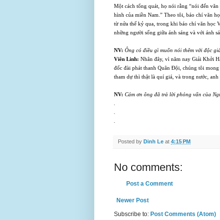
Một cách tổng quát, họ nói rằng “nói đến văn
hình của miền
Nam
.” Theo tôi, báo chí văn 
từ nửa thế kỷ qua, trong khi báo chí văn học 
những người sống giữa ánh sáng và với ánh s
NV:
Ông có điều gì muốn nói thêm với độc gi
Viên Linh:
Nhân đây, vì năm nay Giải Khởi H
đốc đài phát thanh Quân Ðội, chúng tôi mong
tham dự thì thật là quí giá, và trong nước, a
NV:
Cám ơn ông đã trả lời phỏng vấn của Ngư
.
.
.
Posted by
Dinh Le
at
4:15 PM
No comments:
Post a Comment
Newer Post
Subscribe to:
Post Comments (Atom)