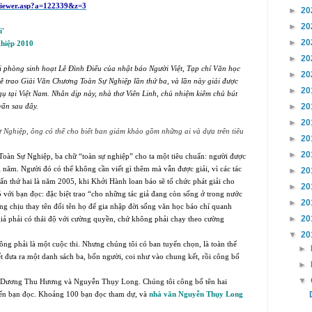
viewer.asp?a=122339&z=3
►
20
►
20
i'
►
20
ghiệp 2010
►
20
ại phòng sinh hoạt Lê Ðình Ðiểu của nhật báo Người Việt, Tạp chí Văn học
►
20
 lễ trao Giải Văn Chương Toàn Sự Nghiệp lần thứ ba, và lần này giải được
►
20
 tại Việt Nam. Nhân dịp này, nhà thơ Viên Linh, chủ nhiệm kiêm chủ bút
►
20
ấn sau đây.
►
20
Nghiệp, ông có thể cho biết ban giám khảo gồm những ai và dựa trên tiêu
►
20
►
20
àn Sự Nghiệp, ba chữ “toàn sự nghiệp” cho ta một tiêu chuẩn: người được
ơi năm. Người đó có thể không cần viết gì thêm mà vẫn được giải, vì các tác
►
20
uẩn thứ hai là năm 2005, khi Khởi Hành loan báo sẽ tổ chức phát giải cho
►
20
 với bạn đọc: đặc biệt trao “cho những tác giả đang còn sống ở trong nước
►
20
 chịu thay tên đổi tên họ để gia nhập đời sống văn học báo chí quanh
►
20
 giả phải có thái độ với cường quyền, chứ không phải chạy theo cường
▼
20
ng phải là một cuộc thi. Nhưng chúng tôi có ban tuyển chọn, là toàn thể
►
 đưa ra một danh sách ba, bốn người, coi như vào chung kết, rồi công bố
►
▼
là Dương Thu Hương và Nguyễn Thụy Long. Chúng tôi công bố tên hai
kiến bạn đọc. Khoảng 100 bạn đọc tham dự, và
nhà văn Nguyễn Thụy Long