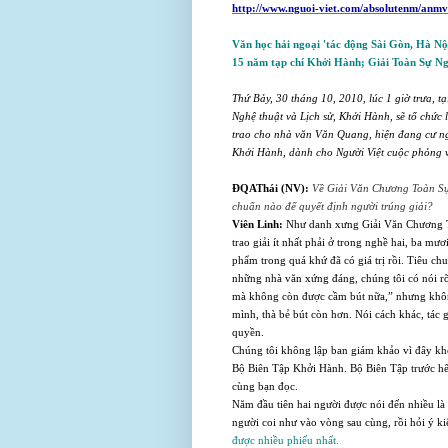
http://www.nguoi-viet.com/absolutenm/anm
Văn học hải ngoại 'tác động Sài Gòn, Hà Nộ
15 năm tạp chí Khởi Hành; Giải Toàn Sự N
Thứ Bảy, 30 tháng 10, 2010, lúc 1 giờ trưa, t
Nghệ thuật và Lịch sử, Khởi Hành, sẽ tổ chức
trao cho nhà văn Văn Quang, hiện đang cư ngụ
Khởi Hành, dành cho Người Việt cuộc phỏng v
ÐQAThái (NV):
Về Giải Văn Chương Toàn Sự 
chuẩn nào để quyết định người trúng giải?
Viên Linh:
Như danh xưng Giải Văn Chương To
trao giải ít nhất phải ở trong nghề hai, ba mư
phẩm trong quá khứ đã có giá trị rồi. Tiêu ch
những nhà văn xứng đáng, chúng tôi có nói rõ
mà không còn được cầm bút nữa,” nhưng không
mình, thà bẻ bút còn hơn. Nói cách khác, tác
quyền.
Chúng tôi không lập ban giám khảo vì đây khô
Bộ Biên Tập Khởi Hành. Bộ Biên Tập trước hết
cùng bạn đọc.
Năm đầu tiên hai người được nói đến nhiều 
người coi như vào vòng sau cùng, rồi hỏi ý 
được nhiều phiếu nhất.