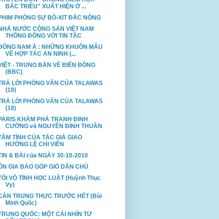
BẮC TRIỀU" XUẤT HIỆN Ở ...
PHIM PHÓNG SỰ BÔ-XIT ĐẮC NÔNG
NHÀ NƯỚC CỘNG SẢN VIỆT NAM
THÔNG ĐỒNG VỚI TIN TẶC
ĐÔNG NAM Á : NHỮNG KHUÔN MẪU
VỀ HỢP TÁC AN NINH (...
VIỆT - TRUNG BÀN VỀ BIỂN ĐÔNG
(BBC)
TRẢ LỜI PHỎNG VẤN CỦA TALAWAS
(19)
TRẢ LỜI PHỎNG VẤN CỦA TALAWAS
(18)
PARIS KHÁM PHÁ TRANH ĐINH
CƯỜNG và NGUYỄN ĐÌNH THUẦN
TÂM TÌNH CỦA TÁC GIẢ GIAO
HƯỞNG LỆ CHI VIÊN
TIN & BÀI của NGÀY 30-10-2010
ÔN GIA BẢO GÓP GIÓ DÂN CHỦ
TÔI VÔ TÌNH HỌC LUẬT (Huỳnh Thục
Vy)
CẦN TRUNG THỰC TRƯỚC HẾT (Bùi
Minh Quốc)
TRUNG QUỐC: MỘT CÁI NHÌN TỪ