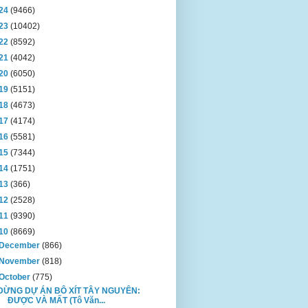
24
(9466)
23
(10402)
22
(8592)
21
(4042)
20
(6050)
19
(5151)
18
(4673)
17
(4174)
16
(5581)
15
(7344)
14
(1751)
13
(366)
12
(2528)
11
(9390)
10
(8669)
December
(866)
November
(818)
October
(775)
DỪNG DỰ ÁN BÔ XÍT TÂY NGUYÊN:
ĐƯỢC VÀ MẤT (Tô Văn...