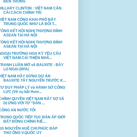
BÊN TRONG
HILLARY CLINTON : VIỆT NAM CẦN
CẢI CÁCH CHÍNH TRỊ
VIỆT NAM CÔNG KHAI PHÔ BÀY
TRUNG QUỐC NHƯ LÀ ĐỐI T...
TỔNG KẾT HỘI NGHỊ THƯỢNG ĐỈNH
ASEAN TẠI HÀ NỘI
TỔNG KẾT HỘI NGHỊ THƯỢNG ĐỈNH
ASEAN TẠI HÀ NỘI
NGOẠI TRƯỞNG HOA KỲ YÊU CẦU
VIỆT NAM CẢI THIỆN NHÂ...
TRANH LUẬN MỞ về BAUXITE : ĐẦY
LO NGẠI (RFA)
VIỆT NAM HÃY DỪNG DỰ ÁN
BAUXITE TÂY NGUYÊN TRƯỚC K...
TƯ DUY PHÁP LÝ và HÀNH SỬ CÔNG
LỰC (Về vụ bắt Hươ...
CHÍNH QUYỀN VIỆT NAM RẤT SỢ VÀ
DỊ ỨNG VỚI TỪ "DÂN ...
CÔNG AN NƯỚC TÔI
TRUNG QUỐC TIẾP TỤC ĐÀN ÁP GIỚI
BẤT ĐỒNG CHÍNH KIẾ...
GS NGUYỄN HUỆ CHI PHÚC ĐÁP
THƯ ÔNG V.QUỐC UY