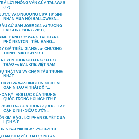
TRẢ LỜI PHỎNG VẤN CỦA TALAWAS
(17)
BƯỚC VÀO NGƯỞNG CỬA TỬ SINH
NHÂN MÙA HỘI HALLOWEEN...
BẦU CỬ SAN JOSE 2/11 và TƯƠNG
LAI CỘNG ĐỒNG VIỆT (...
VINH DANH CỜ VÀNG TẠI THÀNH
PHỐ RENTON - TIỂU BANG...
KÝ GIẢ TRIỀU GIANG với CHƯƠNG
TRÌNH "500 LỊCH SỬ T...
TRUYỀN THÔNG HẢI NGOẠI HỘI
THẢO về BAUXITE VIỆT NAM
SỰ THẬT VỤ VA CHẠM TÀU TRUNG -
NHẬT
TOKYO và WASHINGTON XÍCH LẠI
GẦN NHAU VÌ THÁI ĐỘ "...
HOA KỲ : ĐỐI LỰC CỦA TRUNG
QUỐC TRONG HỘI NGHỊ THƯ...
CHỌN LỰA CỦA TRUNG QUỐC : TẬP
CẬN BÌNH - SIÊU CƯỜN...
ÔN GIA BẢO : LỜI PHÁN QUYẾT CỦA
LỊCH SỬ
TIN & BÀI của NGÀY 29-10-2010
QUAN ĐIỂM của BÁO CÔNG AN