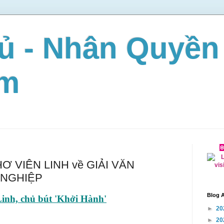
ủ - Nhân Quyền
am
 VIÊN LINH về GIẢI VĂN
NGHIỆP
Blog A
inh, chủ bút 'Khởi Hành'
►
20
►
20