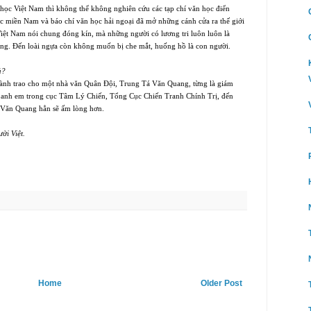
 học Việt
Nam
thì không thể không nghiên cứu các tạp chí văn học điển
học miền Nam và báo chí văn học hải ngoại đã mở những cánh cửa ra thế giới
Việt Nam nói chung đóng kín, mà những người có lương tri luôn luôn là
áng. Ðến loài ngựa còn không muốn bị che mắt, huống hồ là con người.
ả?
ành trao cho một nhà văn Quân Ðội, Trung Tá Văn Quang, từng là giám
 anh em trong cục Tâm Lý Chiến, Tổng Cục Chiến Tranh Chính Trị, đến
nh Văn Quang hẳn sẽ ấm lòng hơn.
ời Việt.
Home
Older Post