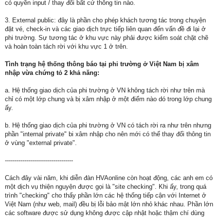
có quyền input / thay đổi bất cứ thông tin nào.
3. External public: đây là phần cho phép khách tương tác trong chuyện
đặt vé, check-in và các giao dịch trực tiếp liên quan đến vấn đề đi lại ở
phi trường. Sự tương tác ở khu vực này phải được kiểm soát chặt chẽ
và hoàn toàn tách rời với khu vực 1 ở trên.
Tình trạng hệ thống thông báo tại phi trường ở Việt Nam bị xâm
nhập vừa chứng tỏ 2 khả năng:
a. Hệ thống giao dịch của phi trường ở VN không tách rời như trên mà
chỉ có một lớp chung và bị xâm nhập ở một điểm nào dó trong lớp chung
ấy.
b. Hệ thống giao dịch của phi trường ở VN có tách rời ra như trên nhưng
phần "internal private" bi xâm nhập cho nên mới có thể thay đổi thông tin
ở vùng "external private".
-----------------------------------
Cách đây vài năm, khi diễn đàn HVAonline còn hoạt động, các anh em có
một dịch vụ thiện nguyện được gọi là "site checking". Khi ấy, trong quá
trình "checking" cho thấy phần lớn các hệ thống tiếp cận với Internet ở
Việt Nam (như web, mail) đều bị lỗi bảo mật lớn nhỏ khác nhau. Phần lớn
các software được sử dụng không được cập nhật hoặc thậm chí dùng