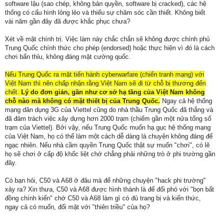
software lậu (sao chép, không bản quyền, software bị cracked), các hệ
thống có cấu hình lỏng lẻo và thiếu sự chăm sóc cần thiết. Không biết
vài năm gần đây đã được khắc phục chưa?
Xét về mặt chính trị. Việc làm này chắc chắn sẽ không được chính phủ
Trung Quốc chính thức cho phép (endorsed) hoặc thực hiện vì đó là cách
chơi bẩn thỉu, không đáng mặt cường quốc.
Nếu Trung Quốc ra mặt tiến hành cyberwarfare (chiến tranh mạng) với
Việt Nam thì nên chấp nhận rằng Việt Nam sẽ đi từ chỗ bị thương đến
chết.
Lý do đơn giản, gần như cơ sở hạ tầng của Việt Nam không
chỗ nào mà không có mặt thiết bị của Trung Quốc.
Ngay cả hệ thống
mạng dân dụng 3G của Viettel cũng do nhà thầu Trung Quốc đã thắng và
đã đảm trách việc xây dựng hơn 2000 trạm (chiếm gần một nửa tổng số
trạm của Viettel). Bởi vậy, nếu Trung Quốc muốn hạ gục hệ thống mạng
của Việt Nam, họ có thể làm một cách dễ dàng là chuyện không đáng để
ngạc nhiên. Nếu nhà cầm quyền Trung Quốc thật sự muốn "chơi", có lẽ
họ sẽ chơi ở cấp độ khốc liệt chớ chẳng phải những trò ở phi trường gần
đây.
Có bạn hỏi, C50 và A68 ở đâu mà để những chuyện "hack phi trường"
xảy ra? Xin thưa, C50 và A68 được hình thành là để đối phó với "bọn bất
đồng chính kiến" chớ C50 và A68 làm gì có đủ trang bị và kiến thức,
ngay cả có muốn, đối mặt với "thiên triều" của họ?