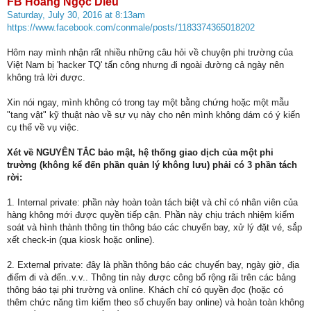
FB Hoàng Ngọc Diêu
Saturday, July 30, 2016 at 8:13am
https://www.facebook.com/conmale/posts/1183374365018202
Hôm nay mình nhận rất nhiều những câu hỏi về chuyện phi trường của
Việt Nam bị 'hacker TQ' tấn công nhưng đi ngoài đường cả ngày nên
không trả lời được.
Xin nói ngay, mình không có trong tay một bằng chứng hoặc một mẫu
"tang vật" kỹ thuật nào về sự vụ này cho nên mình không dám có ý kiến
cụ thể về vụ việc.
Xét về NGUYÊN TẮC bảo mật, hệ thống giao dịch của một phi
trường (không kể đến phần quản lý không lưu) phải có 3 phần tách
rời:
1. Internal private: phần này hoàn toàn tách biệt và chỉ có nhân viên của
hàng không mới được quyền tiếp cận. Phần này chịu trách nhiệm kiểm
soát và hình thành thông tin thông báo các chuyến bay, xử lý đặt vé, sắp
xết check-in (qua kiosk hoặc online).
2. External private: đây là phần thông báo các chuyến bay, ngày giờ, địa
điểm đi và đến..v.v.. Thông tin này được công bố rộng rãi trên các bảng
thông báo tại phi trường và online. Khách chỉ có quyền đọc (hoặc có
thêm chức năng tìm kiếm theo số chuyến bay online) và hoàn toàn không